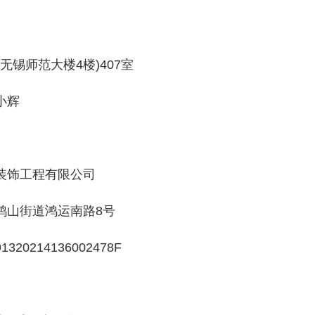
锡师范大楼4楼)407室
小辉
饰工程有限公司
山街道鸿运南路8号
14136002478F