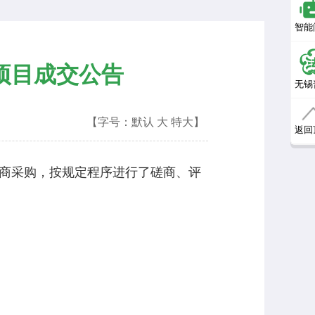
智能
项目成交公告
无锡
【字号：
默认
大
特大
】
返回
商采购，按规定程序进行了磋商、评