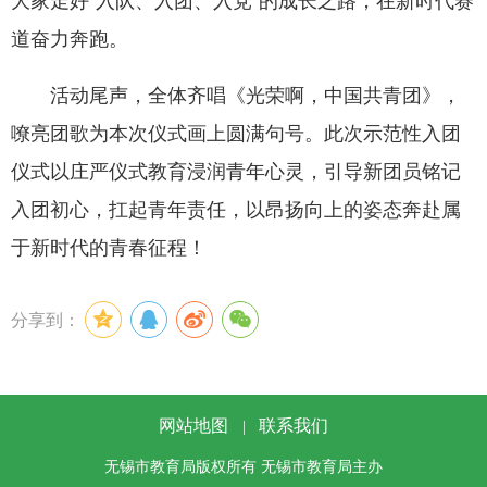
大家走好“入队、入团、入党”的成长之路，在新时代赛
道奋力奔跑。
活动尾声，全体齐唱《光荣啊，中国共青团》，
嘹亮团歌为本次仪式画上圆满句号。此次示范性入团
仪式以庄严仪式教育浸润青年心灵，引导新团员铭记
入团初心，扛起青年责任，以昂扬向上的姿态奔赴属
于新时代的青春征程！
分享到：
网站地图
联系我们
|
无锡市教育局版权所有 无锡市教育局主办