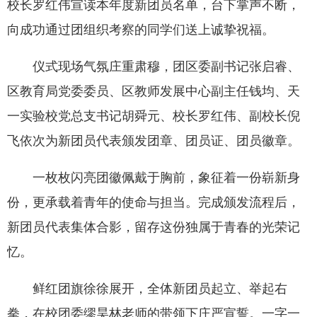
校长罗红伟宣读本年度新团员名单，台下掌声不断，
向成功通过团组织考察的同学们送上诚挚祝福。
仪式现场气氛庄重肃穆，团区委副书记张启睿、
区教育局党委委员、区教师发展中心副主任钱均、天
一实验校党总支书记胡舜元、校长罗红伟、副校长倪
飞依次为新团员代表颁发团章、团员证、团员徽章。
一枚枚闪亮团徽佩戴于胸前，象征着一份崭新身
份，更承载着青年的使命与担当。完成颁发流程后，
新团员代表集体合影，留存这份独属于青春的光荣记
忆。
鲜红团旗徐徐展开，全体新团员起立、举起右
拳，在校团委缪昊林老师的带领下庄严宣誓。一字一