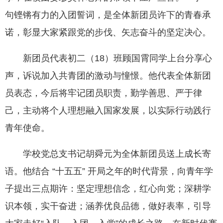
句铿锵有力的入团誓词，是全体新团员许下的青春承
诺，彰显大家紧跟党的步伐、矢志奋斗的坚定决心。
新团员代表初二（18）班顾国霄同学上台分享心
声，诉说加入共青团的激动与憧憬。他代表全体新团
员表态，今后将牢记团员职责，勤学善思、严于律
己，主动将个人理想融入国家发展，以实际行动践行
青年使命。
学校党总支书记胡舜元为全体新团员送上成长寄
语。他结合 “十五五” 开局之年的时代背景，向青年学
子提出三点期许：坚定理想信念，红心向党；深耕学
识本领，实干奋进；涵养优良品德，做好表率，引导