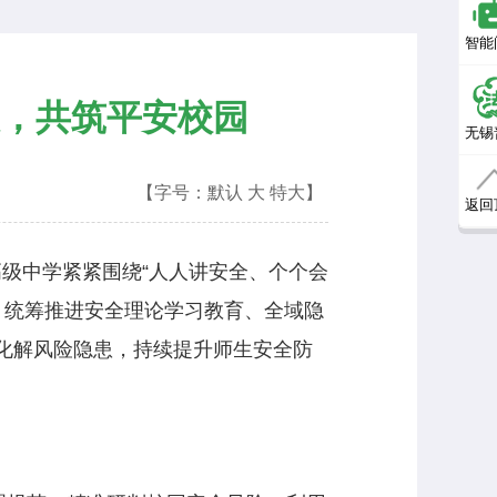
智能
，共筑平安校园
无锡
【字号：
默认
大
特大
】
返回
高级中学紧紧围绕“人人讲安全、个个会
念，统筹推进安全理论学习教育、全域隐
化解风险隐患，持续提升师生安全防